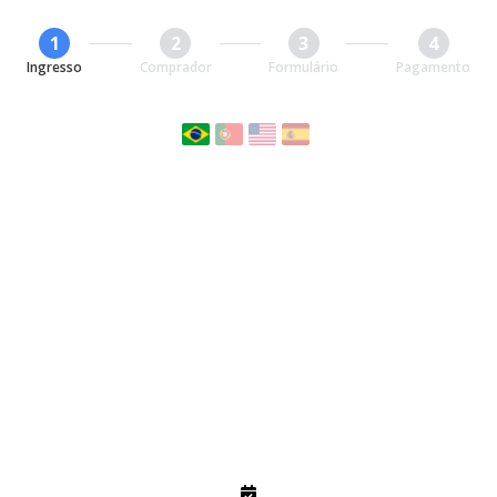
1
2
3
4
Ingresso
Comprador
Formulário
Pagamento
GARANTA SEU INGRESSO