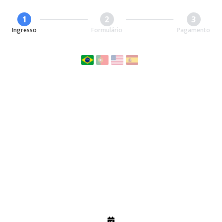
1
2
3
Ingresso
Formulário
Pagamento
COMPRAR INGRESSO AGORA