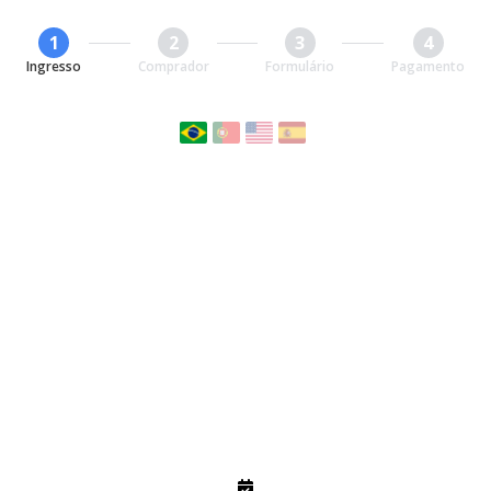
1
2
3
4
Ingresso
Comprador
Formulário
Pagamento
GARANTA SEU INGRESSO