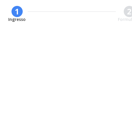
1
2
Ingresso
Formul