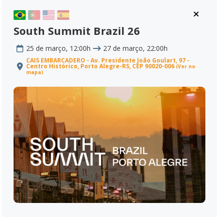
South Summit Brazil 26
25 de março, 12:00h
27 de março, 22:00h
CAIS EMBARCADERO - Av. Presidente João Goulart, 97 -
Centro Histórico, Porto Alegre-RS, CEP 90020-006
(Ver no
mapa)