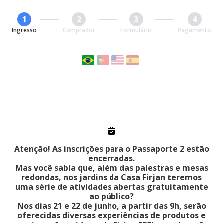
1
2
3
4
Ingresso
Comprador
Formulário
Pagamento
FAÇA SUA PRÉ-INSCRIÇÃO
Atenção! As inscrições para o Passaporte 2 estão
encerradas.
Mas você sabia que, além das palestras e mesas
redondas, nos jardins da Casa Firjan teremos
uma série de atividades abertas gratuitamente
ao público?
Nos dias 21 e 22 de junho, a partir das 9h, serão
oferecidas diversas experiências de produtos e