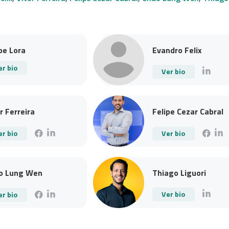
pe Lora
Evandro Felix
er bio
Ver bio
r Ferreira
Felipe Cezar Cabral
er bio
Ver bio
o Lung Wen
Thiago Liguori
Ver bio
er bio