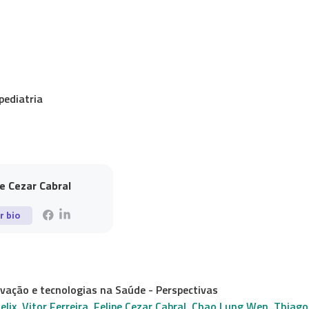
pediatria
pe Cezar Cabral
r bio
vação e tecnologias na Saúde - Perspectivas
elix
,
Vitor Ferreira
,
Felipe Cezar Cabral
,
Chao Lung Wen
,
Thiago