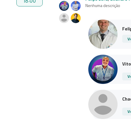
18:00
Nenhuma descrição
Feli
V
Vito
V
Cha
V