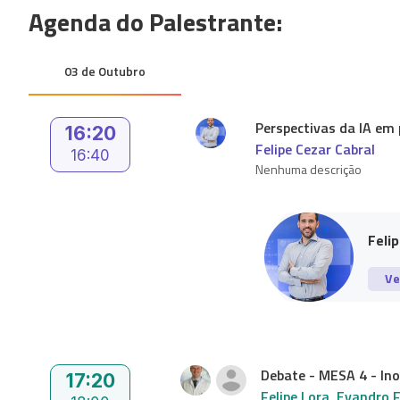
Agenda do Palestrante:
03 de Outubro
Perspectivas da IA em 
16:20
Felipe Cezar Cabral
16:40
Nenhuma descrição
Feli
Ve
Debate - MESA 4 - Ino
17:20
Felipe Lora
,
Evandro F