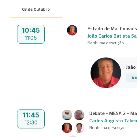
03 de Outubro
Estado de Mal Convuls
10:45
João Carlos Batista S
11:05
Nenhuma descrição
João 
Ve
Debate - MESA 2 - Ma
11:45
Carlos Augusto Takeu
12:30
Nenhuma descrição