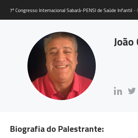
7º Congresso Internacional Sabará-PENSI de Saúde Infantil
- 
João 
Biografia do Palestrante: