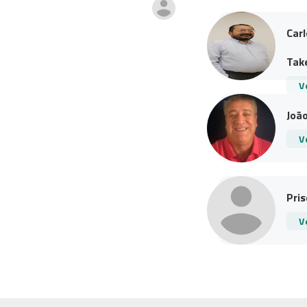
Car
Take
V
João
V
Pris
V