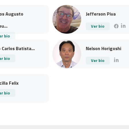
los Augusto
Jefferson Piva
u...
Ver bio
er bio
 Carlos Batista...
Nelson Horigoshi
er bio
Ver bio
cilla Felix
er bio