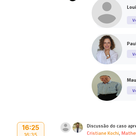
Lou
V
Paul
V
Mau
V
Discussão do caso apr
16:25
Cristiane Kochi
,
Matheu
16:35