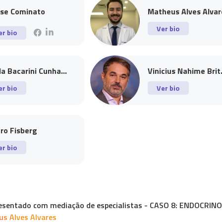
ise Cominato
Matheus Alves Alvare
Ver bio
er bio
a Bacarini Cunha...
Vinicius Nahime Brit.
er bio
Ver bio
ro Fisberg
er bio
esentado com mediação de especialistas - CASO 8: ENDOCRINO
s Alves Alvares