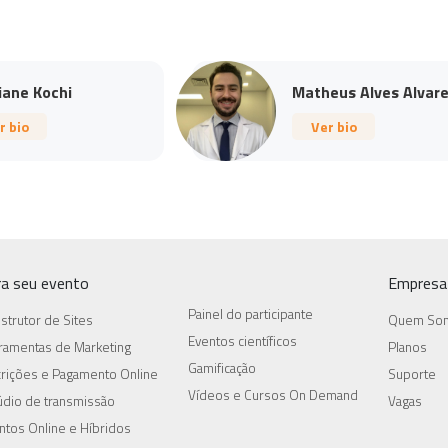
iane Kochi
Matheus Alves Alvare.
r bio
Ver bio
ra seu evento
Empresa
Painel do participante
strutor de Sites
Quem So
Eventos científicos
ramentas de Marketing
Planos
Gamificação
crições e Pagamento Online
Suporte
Vídeos e Cursos On Demand
údio de transmissão
Vagas
ntos Online e Híbridos