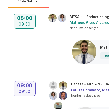
05 de Outubro
MESA 1 - Endocrinologi
08:00
Matheus Alves Alvares
09:30
Nenhuma descrição
Math
Ve
Debate - MESA 1 - End
09:00
Louise Cominato
,
Mat
09:30
Nenhuma descrição