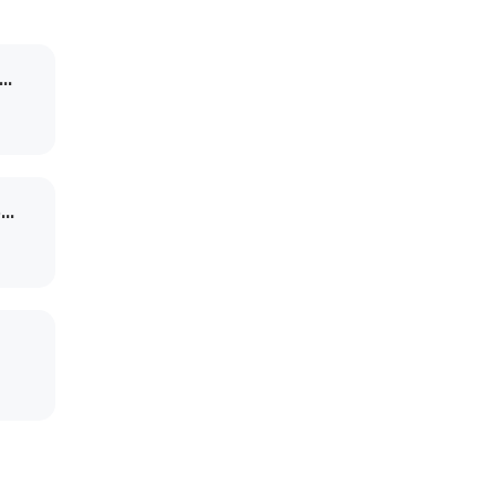
..
..