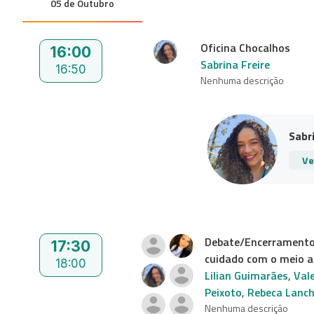
05 de Outubro
Oficina Chocalhos
16:00
Sabrina Freire
16:50
Nenhuma descrição
Sabr
Ve
Debate/Encerramento -
17:30
cuidado com o meio 
18:00
Lilian Guimarães
,
Vale
Peixoto
,
Rebeca Lanc
Nenhuma descrição