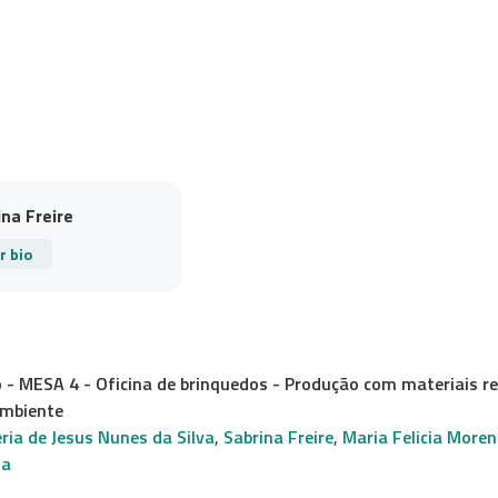
ina Freire
r bio
 MESA 4 - Oficina de brinquedos - Produção com materiais reci
ambiente
ria de Jesus Nunes da Silva
,
Sabrina Freire
,
Maria Felicia More
ha