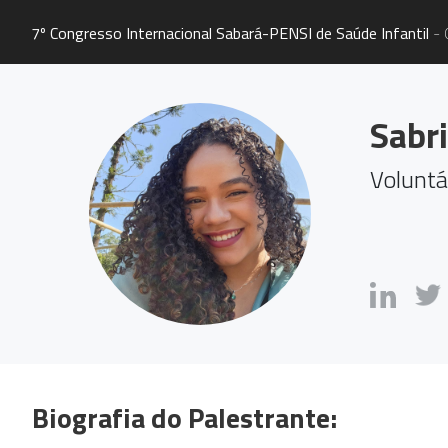
7º Congresso Internacional Sabará-PENSI de Saúde Infantil
- 
Sabri
Voluntá
Biografia do Palestrante: