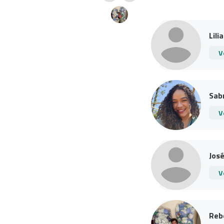
Lil
V
Sabr
V
José
V
Reb