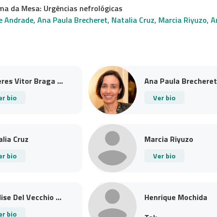
ma da Mesa: Urgências nefrológicas
de Andrade
,
Ana Paula Brecheret
,
Natalia Cruz
,
Marcia Riyuzo
,
A
res Vitor Braga ...
Ana Paula Brecheret
er bio
Ver bio
lia Cruz
Marcia Riyuzo
er bio
Ver bio
ise Del Vecchio ...
Henrique Mochida
er bio