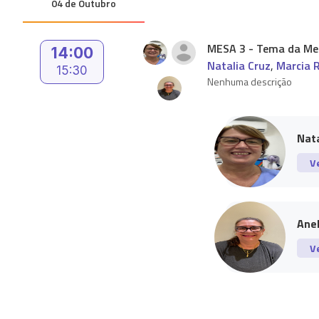
04 de Outubro
MESA 3 - Tema da Mes
14:00
Natalia Cruz
,
Marcia 
15:30
Nenhuma descrição
Nata
V
Anel
V