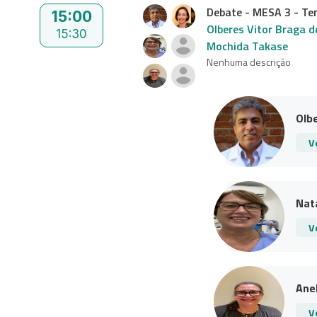
Debate - MESA 3 - Te
15:00
Olberes Vitor Braga 
15:30
Mochida Takase
Nenhuma descrição
Olbe
V
Nata
V
Anel
V