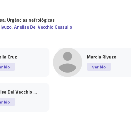
a: Urgências nefrológicas
Riyuzo
,
Anelise Del Vecchio Gessullo
lia Cruz
Marcia Riyuzo
er bio
Ver bio
ise Del Vecchio ...
er bio