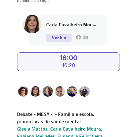
Nenhuma descrição
Carla Cavalheiro Mou...
Ver bio
16:00
16:20
Debate - MESA 4 - Família e escola:
promotoras de saúde mental
Gisela Mattos
,
Carla Cavalheiro Moura
,
Fabiana Meirelles
,
Elisandra Felix Vieira
,